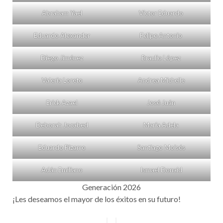
Abraham Yael
Víctor Eduardo
Eduardo Alexander
Felipe Antonio
Diego Jiménez
Braulio López
Valeria Loreto
Andrea Michelle
Erick Azael
José Juán
Deborah Jocabed
María Adela
Eduardo Pizarro
Santiago Moisés
Adán Emiliano
Ismael Donaid
Generación 2026
¡Les deseamos el mayor de los éxitos en su futuro!
Post