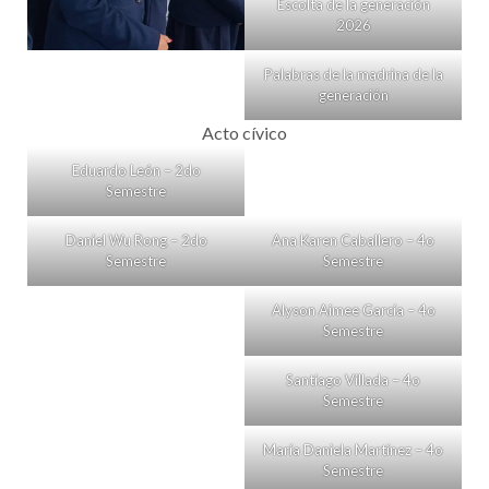
Escolta de la generación
2026
Palabras de la madrina de la
generación
Acto cívico
Eduardo León – 2do
Semestre
Daniel Wu Rong – 2do
Ana Karen Caballero – 4o
Semestre
Semestre
Alyson Aimee García – 4o
Semestre
Santiago Villada – 4o
Semestre
María Daniela Martínez – 4o
Semestre