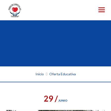
Skip
to
content
Generación 2026
Bachillerato
Inicio
Oferta Educativa
29 /
JUNIO