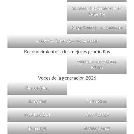
Abraham Yael Gutiérrez – 6o
Semestre
Diego Jiménez – 6o Semestre
Irving Yael Avendaño – 6o Semestre
Reconocimientos a los mejores promedios
Valeria Loreto y Aimee
Fátima
Voces de la generación 2026
Aimee Fátima
Irving Yael
Julián Allan
Francisco Gael
José Marcelo
Yarah Itzel
Nicolás Gómez