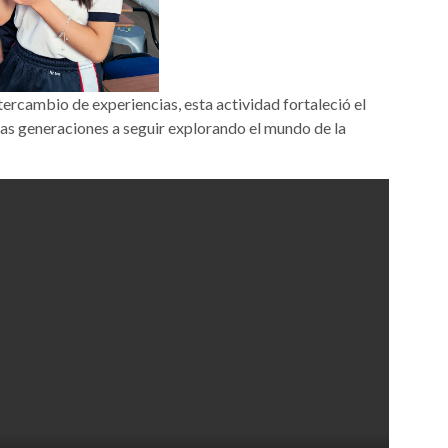
tercambio de experiencias, esta actividad fortaleció el
vas generaciones a seguir explorando el mundo de la